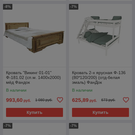
-8%
-7%
Кровать "Викинг 01-01"
Кровать 2-х ярусная Ф-136
Ф-181.02 (сп.м. 1400х2000)
(80*120/200) (отд-белая
мёд Фандок
эмаль) ФанДок
В наличии
В наличии
993,60
625,89
1 080 руб.
673 руб.
руб.
руб.
Купить
Купить
-7%
-7%