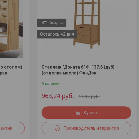
-8%
Осталось 42 дня
со столом)
Стеллаж "Доната 6" Ф-137.6 (дуб)
рев
(отделка масло) ФанДок
В наличии
963,24
руб.
1 047
руб.
Купить
рантия
Производитель и гарантия