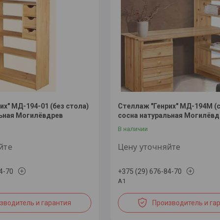
их" МД-194-01 (без стола)
Стеллаж "Генрих" МД-194М (
льная Могилёвдрев
сосна натуральная Могилёвд
В наличии
йте
Цену уточняйте
4-70
+375 (29) 676-84-70
А1
зводитель и гарантия
Производитель и га