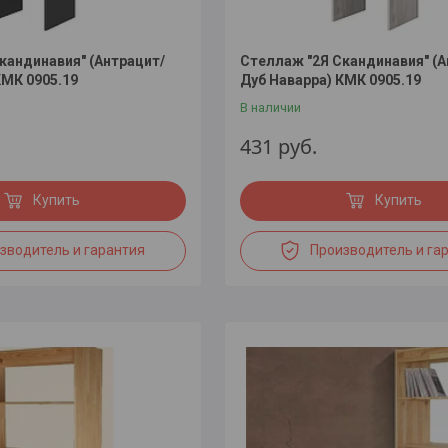
кандинавия" (Антрацит/
Стеллаж "2Я Скандинавия" (А
КМК 0905.19
Дуб Наварра) КМК 0905.19
В наличии
431
руб.
Купить
Купить
зводитель и гарантия
Производитель и га