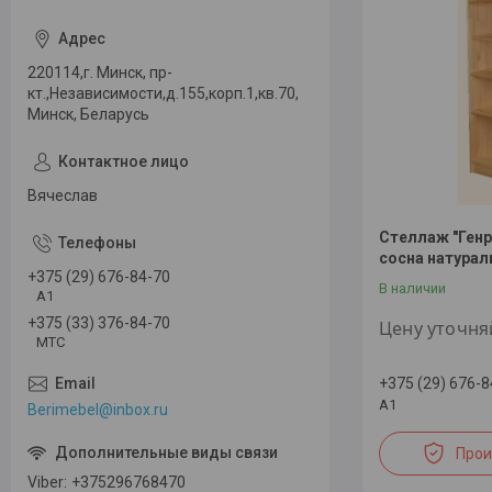
220114,г. Минск, пр-
кт.,Независимости,д.155,корп.1,кв.70,
Минск, Беларусь
Вячеслав
Стеллаж "Генр
сосна натура
+375 (29) 676-84-70
В наличии
А1
+375 (33) 376-84-70
Цену уточня
МТС
+375 (29) 676-8
А1
Berimebel@inbox.ru
Прои
Viber
+375296768470