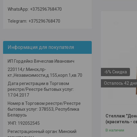
WhatsApp
+375296768470
Telegram
+375296768470
Информация для покупателя
ИП Гордейко Вячеслав Иванович
220114,г.Минск,пр-
-6%
кт.,Независимости,д.155,корп.1,кв.70
Осталось 42 дн
Дата регистрации в Торговом
реестре/Реестре бытовых услуг:
17.04.2017
Номер в Торговом реестре/Реестре
бытовых услуг: 378553, Республика
Беларусь
Стеллаж "Дона
(краситель - 
УНП: 192052545
В наличии
Регистрационный орган: Минский