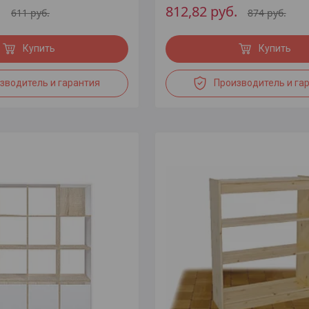
.
812,82
руб.
611
руб.
874
руб.
Купить
Купить
зводитель и гарантия
Производитель и га