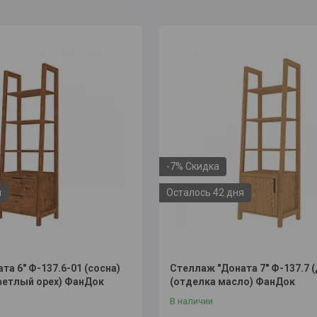
-7%
я
Осталось 42 дня
та 6" Ф-137.6-01 (сосна)
Стеллаж "Доната 7" Ф-137.7 (
светлый орех) ФанДок
(отделка масло) ФанДок
В наличии