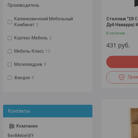
Производитель
Стеллаж "2Я С
Калинковичский Мебельный
Дуб Наварра) 
Комбинат
2
В наличии
Кортекс-Мебель
2
431
руб.
Мебель-Класс
13
Могилевдрев
9
Прои
Фандок
4
BeriMebel.BY