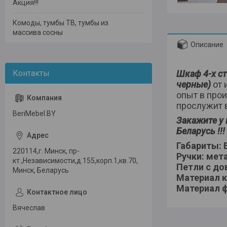
Акция!!!
Комоды, тумбы ТВ, тумбы из
массива сосны
Описание
Шкаф 4-x c
черные)
от 
опыт в про
прослужит 
BeriMebel.BY
Закажите у 
Беларусь !!!
Габариты: 
220114,г. Минск, пр-
Ручки: мет
кт.,Независимости,д.155,корп.1,кв.70,
Петли с д
Минск, Беларусь
Материал 
Материал 
Вячеслав