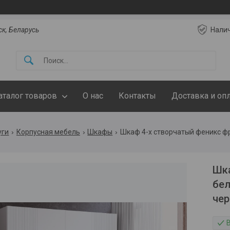
ск, Беларусь
Нали
аталог товаров
О нас
Контакты
Доставка и оп
уги
Корпусная мебель
Шкафы
Шка
бел
че