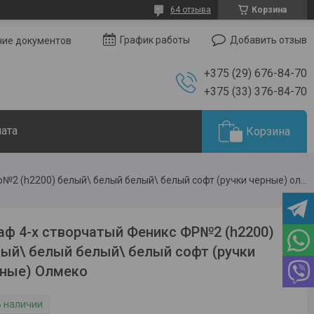
64 отзыва
Корзина
Добавить отзыв
График работы
чие документов
+375 (29) 676-84-70
+375 (33) 376-84-70
лата
Корзина
Шкаф 4-x cтворчатый феникс фр№2 (h2200) белый\ белый белый\ белый софт (ручки черные) олмеко
ф 4-x cтворчатый Феникс ФР№2 (h2200)
ый\ белый белый\ белый софт (ручки
рные) Олмеко
В наличии