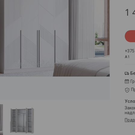
1 
+375
А1
Б
Г
П
Законом не предусмотрен возврат и обмен данного товара
надл
Подр