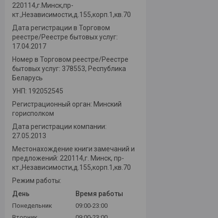
220114,г.Минск,пр-
кт.,Независимости,д.155,корп.1,кв.70
Дата регистрации в Торговом
реестре/Реестре бытовых услуг:
17.04.2017
Номер в Торговом реестре/Реестре
бытовых услуг: 378553, Республика
Беларусь
УНП: 192052545
Регистрационный орган: Минский
горисполком
Дата регистрации компании:
27.05.2013
Местонахождение книги замечаний и
предложений: 220114,г. Минск, пр-
кт.,Независимости,д.155,корп.1,кв.70
Режим работы:
День
Время работы
Понедельник
09:00-23:00
Вторник
09:00-23:00