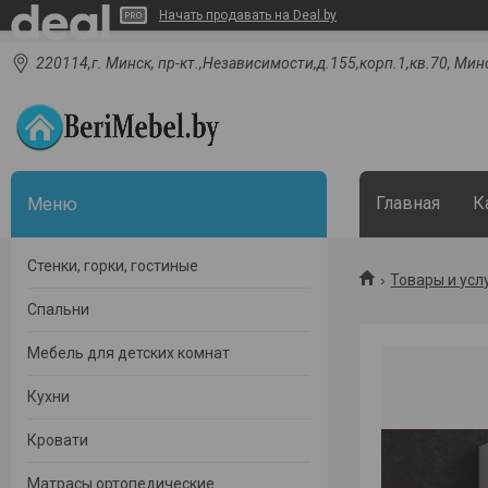
Начать продавать на Deal.by
220114,г. Минск, пр-кт.,Независимости,д.155,корп.1,кв.70, Мин
Главная
К
Стенки, горки, гостиные
Товары и усл
Спальни
Мебель для детских комнат
Кухни
Кровати
Матрасы ортопедические