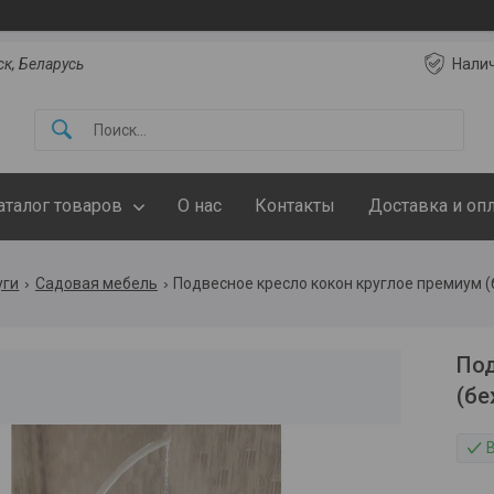
ск, Беларусь
Нали
аталог товаров
О нас
Контакты
Доставка и оп
уги
Садовая мебель
Подвесное кресло кокон круглое премиум 
Под
(б