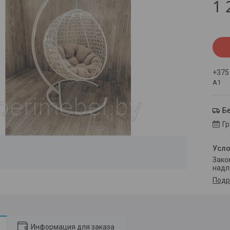
1 
+375
А1
Б
Г
Законом не предусмотрен возврат и обмен данного товара
надл
Подр
Информация для заказа