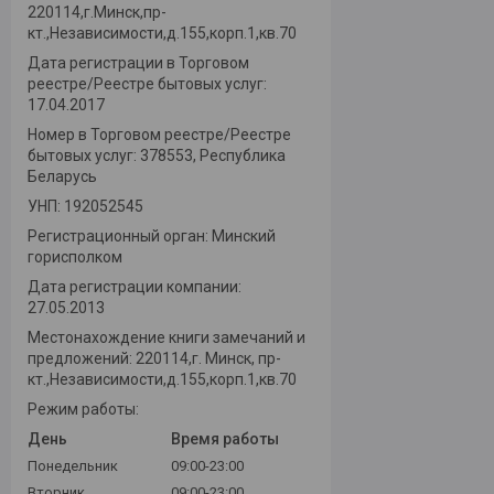
220114,г.Минск,пр-
кт.,Независимости,д.155,корп.1,кв.70
Дата регистрации в Торговом
реестре/Реестре бытовых услуг:
17.04.2017
Номер в Торговом реестре/Реестре
бытовых услуг: 378553, Республика
Беларусь
УНП: 192052545
Регистрационный орган: Минский
горисполком
Дата регистрации компании:
27.05.2013
Местонахождение книги замечаний и
предложений: 220114,г. Минск, пр-
кт.,Независимости,д.155,корп.1,кв.70
Режим работы:
День
Время работы
Понедельник
09:00-23:00
Вторник
09:00-23:00