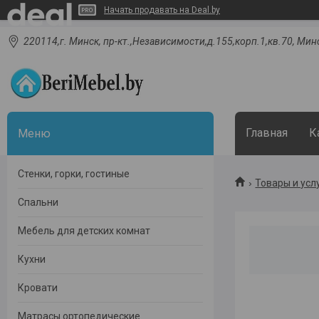
Начать продавать на Deal.by
220114,г. Минск, пр-кт.,Независимости,д.155,корп.1,кв.70, Мин
Главная
К
Стенки, горки, гостиные
Товары и усл
Спальни
Мебель для детских комнат
Кухни
Кровати
Матрасы ортопедические