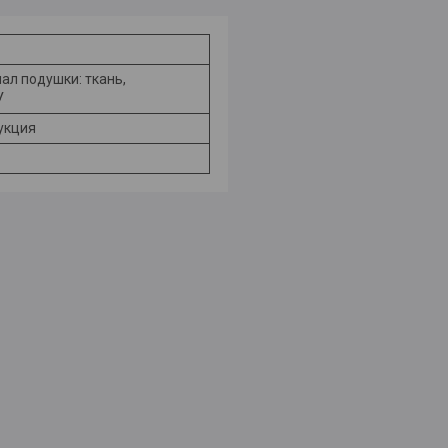
ал подушки: ткань,
У
рукция