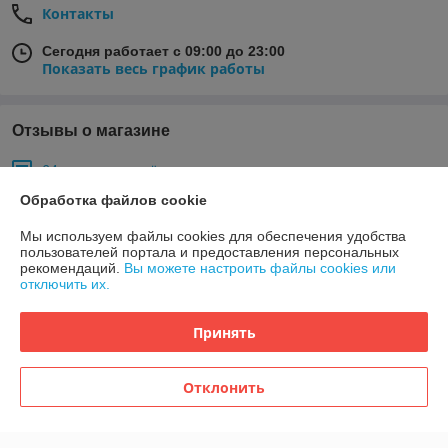
Контакты
Сегодня работает с 09:00 до 23:00
Показать весь график работы
Отзывы о магазине
64 отзывов за всё время
Обработка файлов cookie
Екатерина
12.01.2026
Мы используем файлы cookies для обеспечения удобства
Отлично
пользователей портала и предоставления персональных
рекомендаций.
Вы можете настроить файлы cookies или
отключить их.
Покупатель
14.11.2025
Отлично
Принять
Однозначно рекомендую этого продавца!!! Покупали стол Пан, 
Отклонить
остались очень довольны. Привлекательная цена, на порядок ниже, 
чем на других сайтах. Бесплатная доставка. Вежливый продавец,  
всё быстро и чётко. Приятно иметь дело с профессионалами. 
Спасибо большое!!!