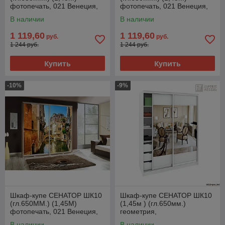
фотопечать, 021 Венеция,
фотопечать, 021 Венеция,
Венге, Кортекс-Мебель
Дуб монтерей, Кортекс-
В наличии
В наличии
Мебель
1 119,60
1 119,60
руб.
руб.
1 244 руб.
1 244 руб.
Купить
Купить
-10%
-9%
Шкаф-купе СЕНАТОР ШК10
Шкаф-купе СЕНАТОР ШК10
(гл.650ММ.) (1,45М)
(1,45м ) (гл.650мм.)
фотопечать, 021 Венеция,
геометрия,
Дуб сонома, Кортекс-
ДСП+Зеркало+ДСП, Белый
В наличии
В наличии