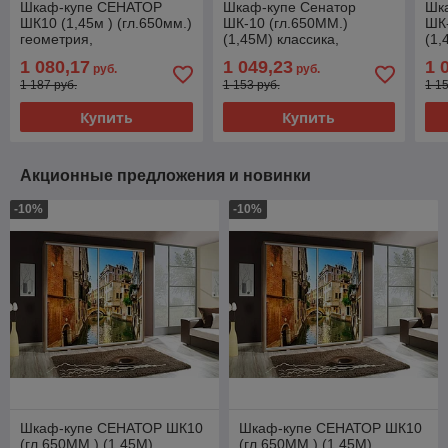
Шкаф-купе СЕНАТОР
Шкаф-купе Сенатор
Шк
ШК10 (1,45м ) (гл.650мм.)
ШК-10 (гл.650ММ.)
ШК-
геометрия,
(1,45М) классика,
(1,
ДСП+Зеркало+ДСП, Орех
ДСП+Зеркало Орех элия
ДСП
1 080,17
1 049,23
1 
руб.
руб.
элия / Дуб сонома
КОРТЕКС
Ду
1 187 руб.
1 153 руб.
1 1
Кортекс-Мебель
Купить
Купить
Акционные предложения и новинки
-10%
-10%
Шкаф-купе СЕНАТОР ШК10
Шкаф-купе СЕНАТОР ШК10
(гл.650ММ.) (1,45М)
(гл.650ММ.) (1,45М)