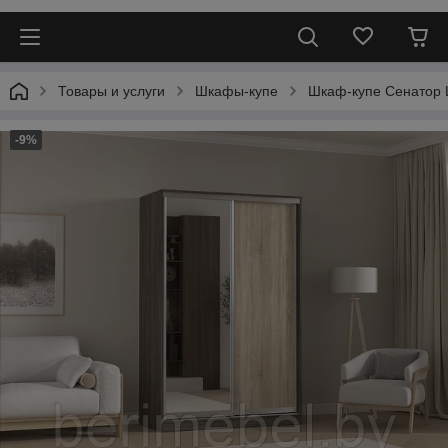
Товары и услуги
Шкафы-купе
Шкаф-купе Сенатор Ш
-9%