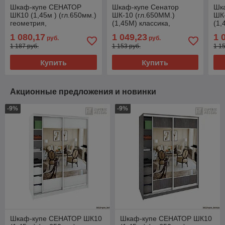
Шкаф-купе СЕНАТОР
Шкаф-купе Сенатор
Шк
ШК10 (1,45м ) (гл.650мм.)
ШК-10 (гл.650ММ.)
ШК-
геометрия,
(1,45М) классика,
(1,
ДСП+Зеркало+ДСП, Орех
ДСП+Зеркало Орех элия
ДСП
1 080,17
1 049,23
1 
руб.
руб.
элия / Дуб сонома
КОРТЕКС
Ор
1 187 руб.
1 153 руб.
1 1
Кортекс-Мебель
Купить
Купить
Акционные предложения и новинки
-9%
-9%
Шкаф-купе СЕНАТОР ШК10
Шкаф-купе СЕНАТОР ШК10