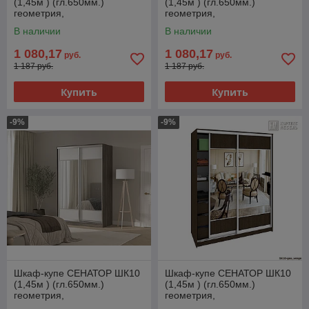
(1,45м ) (гл.650мм.)
(1,45м ) (гл.650мм.)
геометрия,
геометрия,
ДСП+Зеркало+ДСП, Белый
ДСП+Зеркало+ДСП, Берёза
В наличии
В наличии
Кортекс-Мебель
1 080,17
1 080,17
руб.
руб.
1 187 руб.
1 187 руб.
Купить
Купить
-9%
-9%
Шкаф-купе СЕНАТОР ШК10
Шкаф-купе СЕНАТОР ШК10
(1,45м ) (гл.650мм.)
(1,45м ) (гл.650мм.)
геометрия,
геометрия,
ДСП+Зеркало+ДСП, Орех
ДСП+Зеркало+ДСП, Венге