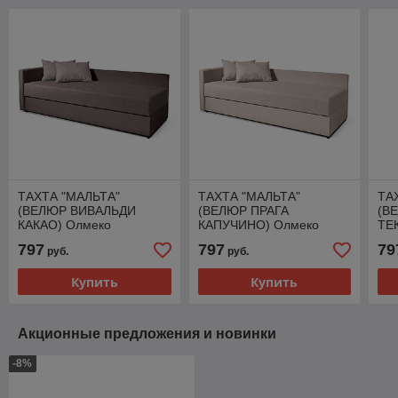
ТАХТА "МАЛЬТА"
ТАХТА "МАЛЬТА"
ТА
(ВЕЛЮР ВИВАЛЬДИ
(ВЕЛЮР ПРАГА
(В
КАКАО) Олмеко
КАПУЧИНО) Олмеко
ТЕ
ВЕ
797
797
79
руб.
руб.
КО
Купить
Купить
Акционные предложения и новинки
-8%