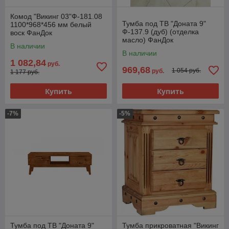
Комод "Викинг 03"Ф-181.08
Тумба под ТВ "Доната 9"
1100*968*456 мм белый
Ф-137.9 (дуб) (отделка
воск ФанДок
масло) ФанДок
В наличии
В наличии
1 082,84
руб.
969,68
1 054 руб.
руб.
1 177 руб.
Купить
Купить
-7%
-5%
Тумба под ТВ "Доната 9"
Тумба прикроватная "Викинг