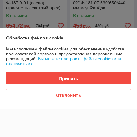
Ф-137.9-01 (сосна)
02" Ф-181.07 530*650*440
(краситель - светлый орех)
мм мед ФанДок
ФанДок
В наличии
В наличии
654,72
456
704 руб.
480 руб.
руб.
руб.
Купить
Купить
Обработка файлов cookie
Мы используем файлы cookies для обеспечения удобства
пользователей портала и предоставления персональных
О нас
рекомендаций.
Вы можете настроить файлы cookies или
отключить их.
Рейтинг не сформирован
Менее 5 отзывов за последний год
Принять
Компания продает на
Deal.by
Отклонить
Работает с 20.02.2017
г. Минск
220114,г. Минск, пр-кт.,Независимости,д.155,корп.1,кв.70,
Минск, Беларусь
Контакты