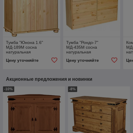
Тумба "Юнона 1.6"
Тумба "Рондо-7"
Ком
МД-189М сосна
МД-435М сосна
МД
натуральная
натуральная
на
Могилёвдрев
Могилёвдрев
Мо
Цену уточняйте
Цену уточняйте
Це
Акционные предложения и новинки
-10%
-8%