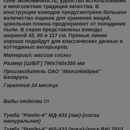
себе экономичность, удобство использования
и многолетние традиции качества. В
конструкции комодов предусмотрено большое
количество ящиков для хранения вещей,
цокольная планка предохраняет от попадания
пыли. В серии представлены комоды
шириной 42, 80 и 117 см. Прямые линии
хорошо подойдут для классических дачных и
коттеджных интерьеров.
Материал: массив сосны
Размер (Ш/В/Г) 790х740х350 мм
Производитель ОАО "Могилёвдрев"
Беларусь
Гарантия 24 месяца
Виды отделки !!!
Тумба "Рондо-4" МД-433 (лак)-(сосна
натуральная)
Тумба "Рондо-4"
МД-433
(воск)-(воск RAL7015,