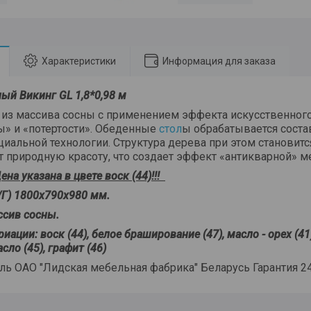
Характеристики
Информация для заказа
ный Викинг GL 1,8*0,98 м
 из массива сосны с применением эффекта искусственног
» и «потертости». Обеденные
стол
ы обрабатывается соста
циальной технологии. Структура дерева при этом становит
 природную красоту, что создает эффект «антикварной» м
ена указана в цвете воск (44)!!!
/Г) 1800х790х980 мм.
ссив сосны.
ации: воск (44), белое браширование (47), масло - орех (41)
ло (45), графит (46)
ль ОАО "Лидская мебельная фабрика" Беларусь Гарантия 2