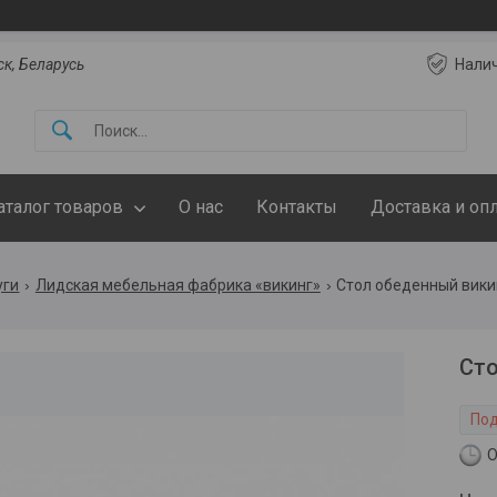
ск, Беларусь
Нали
аталог товаров
О нас
Контакты
Доставка и оп
уги
Лидская мебельная фабрика «викинг»
Стол обеденный викинг
Сто
Под
О