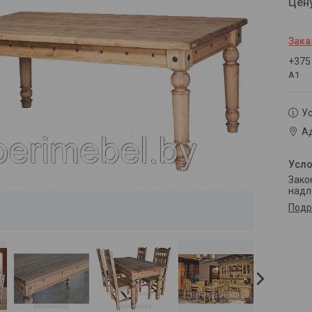
Цен
Зака
+375
А1
Ус
Ад
Законом не предусмотрен возврат и обмен данного товара
надл
Подр