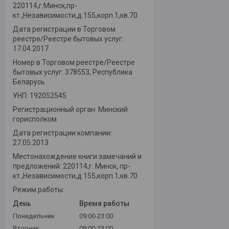
220114,г.Минск,пр-
кт.,Независимости,д.155,корп.1,кв.70
Дата регистрации в Торговом
реестре/Реестре бытовых услуг:
17.04.2017
Номер в Торговом реестре/Реестре
бытовых услуг: 378553, Республика
Беларусь
УНП: 192052545
Регистрационный орган: Минский
горисполком
Дата регистрации компании:
27.05.2013
Местонахождение книги замечаний и
предложений: 220114,г. Минск, пр-
кт.,Независимости,д.155,корп.1,кв.70
Режим работы:
День
Время работы
Понедельник
09:00-23:00
Вторник
09:00-23:00