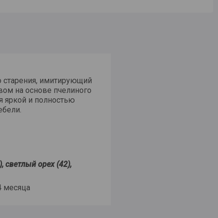
о старения, имитирующий
вом на основе пчелиного
ся яркой и полностью
ебели.
, светлый орех (42),
4 месяца