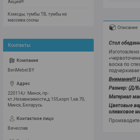
Акция!!!
Комоды, тумбы ТВ, тумбы из
массива сосны
Описание
Стол обеден
Изготовлено
«червоточины
воска по спе
BeriMebel.BY
подчеркивает
Внимание!!! Ц
Размер: (Д/В
220114,г. Минск, пр-
Материал ма
кт.,Независимости,д.155,корп.1,кв.70,
Минск, Беларусь
Цветовые вари
оливковое мас
Производите
Вячеслав