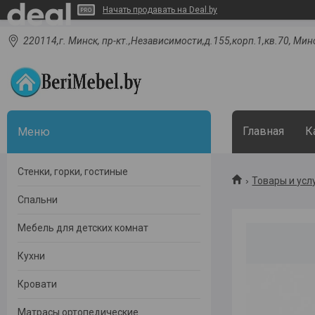
Начать продавать на Deal.by
220114,г. Минск, пр-кт.,Независимости,д.155,корп.1,кв.70, Мин
Главная
К
Стенки, горки, гостиные
Товары и усл
Спальни
Мебель для детских комнат
Кухни
Кровати
Матрасы ортопедические