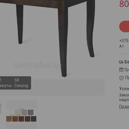
80
+375
А1
Б
Г
П
2
5
8
инуты
Секунд
Законом не предусмотрен возврат и обмен данного товара
надл
Подр