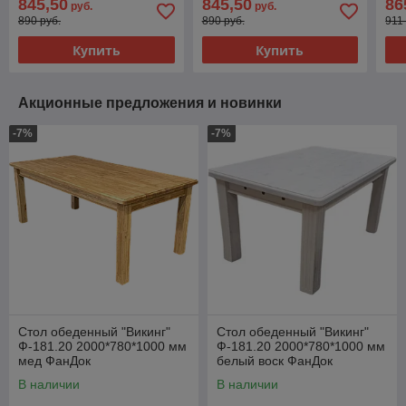
845,50
845,50
86
руб.
руб.
890 руб.
890 руб.
911
Купить
Купить
Акционные предложения и новинки
-7%
-7%
Стол обеденный "Викинг"
Стол обеденный "Викинг"
Ф-181.20 2000*780*1000 мм
Ф-181.20 2000*780*1000 мм
мед ФанДок
белый воск ФанДок
В наличии
В наличии