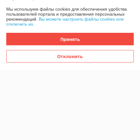
Мы используем файлы cookies для обеспечения удобства
-5%
-5%
пользователей портала и предоставления персональных
рекомендаций.
Вы можете настроить файлы cookies или
отключить их.
Принять
Отклонить
Стол обеденный
Стол обеденный "Гелиос"
"Прометей" раздвижной
раздвижной Мебель-Класс
Мебель-Класс Cream White
Белый
В наличии
В наличии
1 044,05
руб.
879,70
926 руб.
руб.
1 099 руб.
Купить
Купить