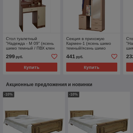
Стол туалетный
Секция в прихожую
Сто
"Надежда - М 09" (ясень
Кармен-1 (ясень шимо
"На
шимо темный / ПВХ клен
темный/ясень шимо
шим
азия / зеркало) Н Олмеко
светлый/зеркало) Олмеко
ази
299
441
23
руб.
руб.
Купить
Купить
Акционные предложения и новинки
-10%
-10%