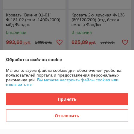
Кровать "Викинг 01-01"
Кровать 2-х ярусная Ф-136
Ф-181.02 (сп.м. 1400х2000)
(80*120/200) (отд-белая
мёд Фандок
эмаль) ФанДок
В наличии
В наличии
993,60
625,89
1 080 руб.
673 руб.
руб.
руб.
Купить
Купить
Обработка файлов cookie
-7%
-7%
Мы используем файлы cookies для обеспечения удобства
пользователей портала и предоставления персональных
рекомендаций.
Вы можете настроить файлы cookies или
отключить их.
Принять
Отклонить
Кровать двойная "Доната 2"