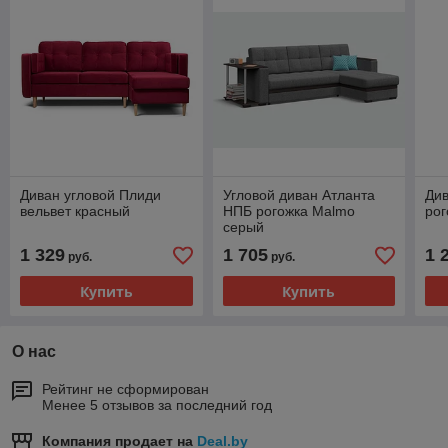
Диван угловой Плиди
Угловой диван Атланта
Див
вельвет красный
НПБ рогожка Malmo
рог
серый
1 329
1 705
1 
руб.
руб.
Купить
Купить
О нас
Рейтинг не сформирован
Менее 5 отзывов за последний год
Компания продает на
Deal.by