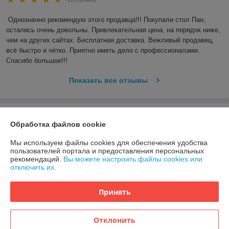
Однозначно рекомендую этого продавца!!! Покупали стол Пан, 
остались очень довольны. Привлекательная цена, на порядок ниже, 
чем на других сайтах. Бесплатная доставка. Вежливый продавец,  
всё быстро и чётко. Приятно иметь дело с профессионалами. 
Спасибо большое!!!
Показать все отзывы
О нас
Обработка файлов cookie
Контакты
Мы используем файлы cookies для обеспечения удобства
пользователей портала и предоставления персональных
рекомендаций.
Вы можете настроить файлы cookies или
Доставка и оплата
отключить их.
График работы
Принять
Полная версия сайта
Отклонить