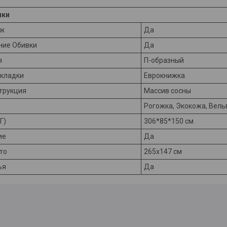
ики
ик
Да
ние Обивки
Да
я
П-образный
кладки
Еврокнижка
трукция
Массив сосны
Рогожка, Экокожа, Вель
Г)
306*85*150 см
ие
Да
то
265х147 см
ья
Да