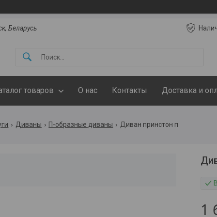
ск, Беларусь
Нали
аталог товаров
О нас
Контакты
Доставка и оп
уги
Диваны
П-образные диваны
Диван принстон п
Див
1 