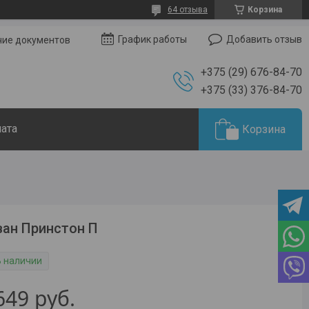
64 отзыва
Корзина
Добавить отзыв
График работы
чие документов
+375 (29) 676-84-70
+375 (33) 376-84-70
лата
Корзина
ан Принстон П
В наличии
649
руб.