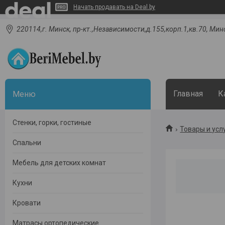
Начать продавать на Deal.by
220114,г. Минск, пр-кт.,Независимости,д.155,корп.1,кв.70, Мин
Главная
К
Стенки, горки, гостиные
Товары и усл
Спальни
Мебель для детских комнат
Кухни
Кровати
Матрасы ортопедические