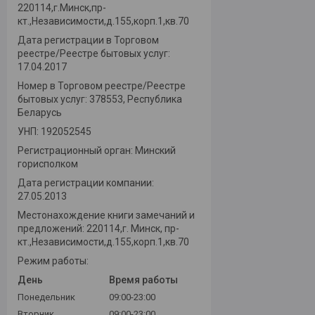
220114,г.Минск,пр-
кт.,Независимости,д.155,корп.1,кв.70
Дата регистрации в Торговом
реестре/Реестре бытовых услуг:
17.04.2017
Номер в Торговом реестре/Реестре
бытовых услуг: 378553, Республика
Беларусь
УНП: 192052545
Регистрационный орган: Минский
горисполком
Дата регистрации компании:
27.05.2013
Местонахождение книги замечаний и
предложений: 220114,г. Минск, пр-
кт.,Независимости,д.155,корп.1,кв.70
Режим работы:
День
Время работы
Понедельник
09:00-23:00
Вторник
09:00-23:00