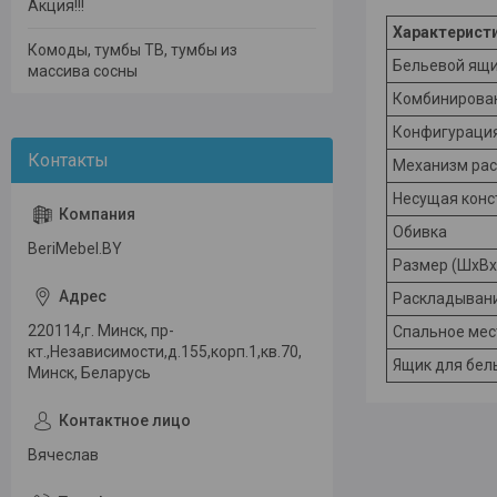
Акция!!!
Характерист
Комоды, тумбы ТВ, тумбы из
Бельевой ящ
массива сосны
Комбинирова
Конфигураци
Механизм рас
Несущая конс
Обивка
BeriMebel.BY
Размер (ШхВх
Раскладыван
220114,г. Минск, пр-
Спальное мес
кт.,Независимости,д.155,корп.1,кв.70,
Ящик для бел
Минск, Беларусь
Вячеслав