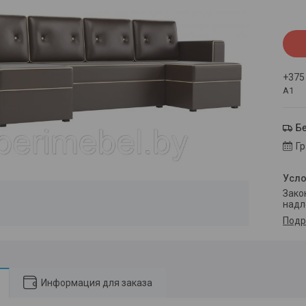
+375
А1
Б
Г
Законом не предусмотрен возврат и обмен данного товара
надл
Подр
Информация для заказа