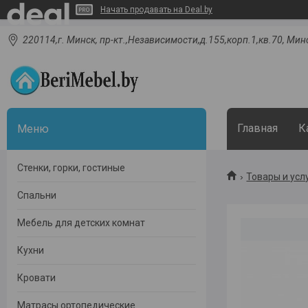
Начать продавать на Deal.by
220114,г. Минск, пр-кт.,Независимости,д.155,корп.1,кв.70, Мин
Главная
К
Стенки, горки, гостиные
Товары и усл
Спальни
Мебель для детских комнат
Кухни
Кровати
Матрасы ортопедические