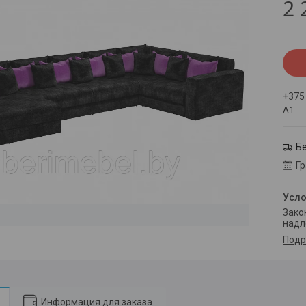
2 
+375
А1
Б
Г
Законом не предусмотрен возврат и обмен данного товара
надл
Подр
Информация для заказа