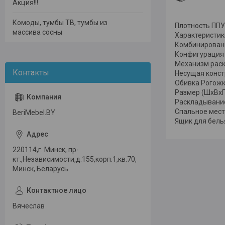
Акция!!!
Комоды, тумбы ТВ, тумбы из
Плотность ППУ -
массива сосны
Характеристик
Комбинирован
Конфигурация
Механизм рас
Несущая конст
Обивка Рогожк
Размер (ШхВхГ
Раскладывани
Спальное мест
BeriMebel.BY
Ящик для бель
220114,г. Минск, пр-
кт.,Независимости,д.155,корп.1,кв.70,
Минск, Беларусь
Вячеслав