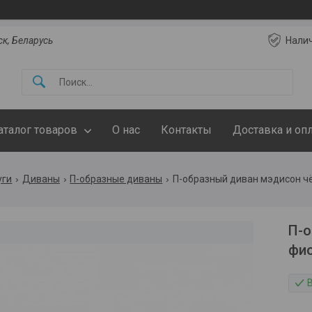
ск, Беларусь
Нали
аталог товаров
О нас
Контакты
Доставка и оп
уги
Диваны
П-образные диваны
П-образный диван мэдисон ч
П-о
фи