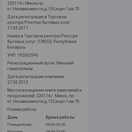
220114,г.Минск,пр-
кт.,Независимости,д.155,корп.1,кв.70
Дата регистрации в Торговом
реестре/Реестре бытовых услуг:
17.04.2017
Номер в Торговом реестре/Реестре
бытовых услуг: 378553, Республика
Беларусь
УНП: 192052545
Регистрационный орган: Минский
горисполком
Дата регистрации компании:
27.05.2013
Местонахождение книги замечаний и
предложений: 220114,г. Минск, пр-
кт.,Независимости,д.155,корп.1,кв.70
Режим работы:
День
Время работы
Понедельник
09:00-23:00
Вторник
09:00-23:00