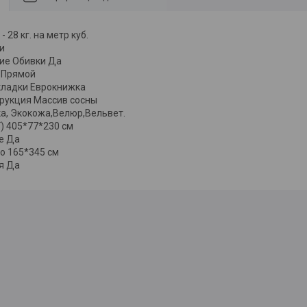
 28 кг. на метр куб.
и
ие Обивки Да
 Прямой
кладки Еврокнижка
рукция Массив сосны
а, Экокожа,Велюр,Вельвет.
) 405*77*230 см
е Да
о 165*345 см
я Да