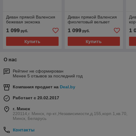
Диван прямой Валенсия
Диван прямой Валенсия
Ди
бежевая экокожа
фиолетовый вельвет
кор
1 099
1 099
1 
руб.
руб.
Купить
Купить
О нас
Рейтинг не сформирован
Менее 5 отзывов за последний год
Компания продает на
Deal.by
Работает с 20.02.2017
г. Минск
220114,г. Минск, пр-кт.,Независимости,д.155,корп.1,кв.70,
Минск, Беларусь
Контакты