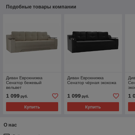
Подобные товары компании
Диван Еврокнижка
Диван Еврокнижка
Див
Сенатор бежевый
Сенатор чёрная экокожа
Се
вельвет
эко
эко
1 099
1 099
1 
руб.
руб.
Купить
Купить
О нас