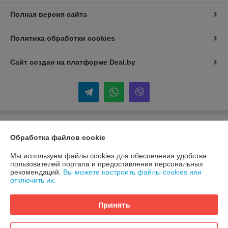
Полная версия сайта
Политика обработки cookies
Сайт создан на платформе Deal.by
Информация для покупателя
Обработка файлов cookie
Индивидуальный предприниматель:
ИП Гордейко Вячеслав Иванович
220114,г.Минск,пр-кт.,Независимости,д.155,корп.1,кв.70
Мы используем файлы cookies для обеспечения удобства
пользователей портала и предоставления персональных
Регистрационный номер ЕГР: 192052545
рекомендаций.
Вы можете настроить файлы cookies или
отключить их.
УНП: 192052545
Регистрационный орган: Минский горисполком
Принять
Дата регистрации компании: 27.05.2013