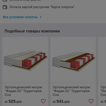
Оплата картой рассрочки "Карта покупок"
Все условия оплаты
Подобные товары компании
Ортопедический матрас
Ортопедический матрас
Ор
"Фиджи 02" Территория
"Фиджи 01" Территория
"Re
Сна
Сна
Сн
525
541
от
руб.
от
руб.
от