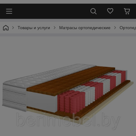
Товары и услуги
Матрасы ортопедические
Ортопед